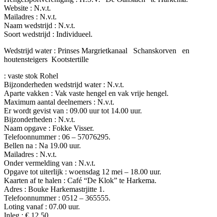
Website : N.v.t.
Mailadres : N.v.t.
Naam wedstrijd : N.v.t.
Soort wedstrijd : Individueel.
Wedstrijd water : Prinses Margrietkanaal Schanskorven en
houtensteigers Kootstertille
: vaste stok Rohel
Bijzonderheden wedstrijd water : N.v.t.
Aparte vakken : Vak vaste hengel en vak vrije hengel.
Maximum aantal deelnemers : N.v.t.
Er wordt gevist van : 09.00 uur tot 14.00 uur.
Bijzonderheden : N.v.t.
Naam opgave : Fokke Visser.
Telefoonnummer : 06 – 57076295.
Bellen na : Na 19.00 uur.
Mailadres : N.v.t.
Onder vermelding van : N.v.t.
Opgave tot uiterlijk : woensdag 12 mei – 18.00 uur.
Kaarten af te halen : Café “De Klok” te Harkema.
Adres : Bouke Harkemastrjitte 1.
Telefoonnummer : 0512 – 365555.
Loting vanaf : 07.00 uur.
Inleg : € 12,50.