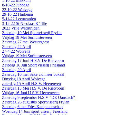
1-10-22 Makkum
8-10-22 Jubbega
22-10-22 Wolvega
29-10-22 Harkema
5-11-22 Leeuwarden
3-12-22 St Nicolaas K`Tille
2023 Vrije Wedstrijden
Zaterdag 10 Mei Sportvisserij Frylan
Vrijdag 19 Mei Surhuisterveen
Zaterdag 27 mei Westergeest
Zaterdag 22 April
27-4-22 Wolvega
Vrijdag 19 Mei Surhuisterveen
Zaterdag 17 Juni H.S.V De Rietvoorn
Zatedag 16 Juli Sport visserij Friesland
Zaterdag 29 April
Zaterdag 10 mei Sake v.d.meer bokaal
Dinsdag 18 April Wolvega
zaterdag 15 April H.S.V. Heerenven
Zaterdag 13 Mei H.S.V. De Rietvoorn
Vrijdag 16 Juni H.S.V. Heerenveen
Zaterdag 9 september H.S.V “DE Oanslach”
Zaterdag 26 augustus Sportvisserij Frylan
Zaterdag 6 mei Fries Kampioenschap
Woendag 14 Juni sport visserij Friesland