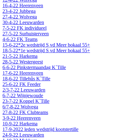
16-4-22 Heerenveen
23-4-22 Jubbega
27-4-22 Wolvega
30-4-22 Leeuwarden
7-5-22 FK individueel
27-5-22 Surhuisterveen
4-6-22 FK Teams
15-6-22*2e wedstrijd S vd Meer bokaal 55+
18-5-22*1e wedstrijd S vd Meer bokaal 55+
21-5-22 Harkema
28-5-22 Westergeest
6-6-22 Pinkstermaandag K`Tille
17-6-22 Heerenveen
18-6-22 Tillehûs K`Tille
25-6-22 FK Feeder
2/3-7-22 Leeuwarden
6-7-22 Wijnjewoude
23-7-22 Koppel K`Tille
6/7-8-22 Wolvega
27-8-22 FK Clubteams
3-9-22 Heerenveen
10-9-22 Harkema
17-9-2022 leden wedstrijd kootstertille
24-9-22 Leeuwarden