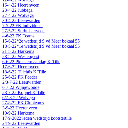
16-4-22 Heerenveen
23-4-22 Jubbega
27-4-22 Wolvega
30-4-22 Leeuwarden
7-5-22 FK individueel
27-5-22 Surhuisterveen
4-6-22 FK Teams
15-6-22*2e wedstrijd S vd Meer bokaal 55+
18-5-22*1e wedstrijd S vd Meer bokaal 55+
21-5-22 Harkema
28-5-22 Westergeest
6-6-22 Pinkstermaandag K`Tille
17-6-22 Heerenveen
18-6-22 Tillehûs K`Tille
25-6-22 FK Feeder
2/3-7-22 Leeuwarden
6-7-22 Wijnjewoude
23-7-22 Koppel K`Tille
6/7-8-22 Wolvega
27-8-22 FK Clubteams
3-9-22 Heerenveen
10-9-22 Harkema
17-9-2022 leden wedstrijd kootstertille
24-9-22 Leeuwarden