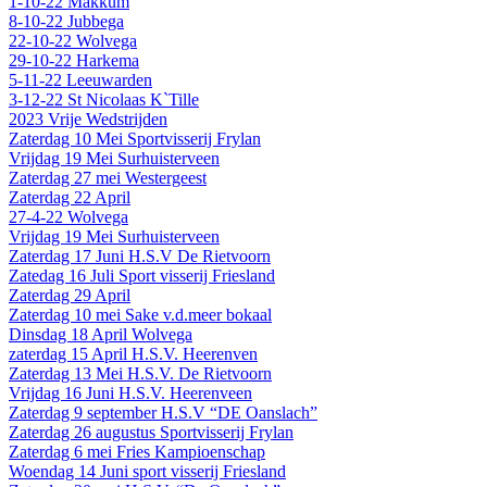
1-10-22 Makkum
8-10-22 Jubbega
22-10-22 Wolvega
29-10-22 Harkema
5-11-22 Leeuwarden
3-12-22 St Nicolaas K`Tille
2023 Vrije Wedstrijden
Zaterdag 10 Mei Sportvisserij Frylan
Vrijdag 19 Mei Surhuisterveen
Zaterdag 27 mei Westergeest
Zaterdag 22 April
27-4-22 Wolvega
Vrijdag 19 Mei Surhuisterveen
Zaterdag 17 Juni H.S.V De Rietvoorn
Zatedag 16 Juli Sport visserij Friesland
Zaterdag 29 April
Zaterdag 10 mei Sake v.d.meer bokaal
Dinsdag 18 April Wolvega
zaterdag 15 April H.S.V. Heerenven
Zaterdag 13 Mei H.S.V. De Rietvoorn
Vrijdag 16 Juni H.S.V. Heerenveen
Zaterdag 9 september H.S.V “DE Oanslach”
Zaterdag 26 augustus Sportvisserij Frylan
Zaterdag 6 mei Fries Kampioenschap
Woendag 14 Juni sport visserij Friesland