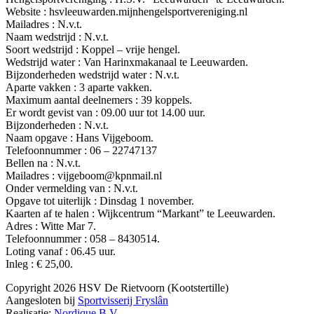
Website : hsvleeuwarden.mijnhengelsportvereniging.nl
Mailadres : N.v.t.
Naam wedstrijd : N.v.t.
Soort wedstrijd : Koppel – vrije hengel.
Wedstrijd water : Van Harinxmakanaal te Leeuwarden.
Bijzonderheden wedstrijd water : N.v.t.
Aparte vakken : 3 aparte vakken.
Maximum aantal deelnemers : 39 koppels.
Er wordt gevist van : 09.00 uur tot 14.00 uur.
Bijzonderheden : N.v.t.
Naam opgave : Hans Vijgeboom.
Telefoonnummer : 06 – 22747137
Bellen na : N.v.t.
Mailadres : vijgeboom@kpnmail.nl
Onder vermelding van : N.v.t.
Opgave tot uiterlijk : Dinsdag 1 november.
Kaarten af te halen : Wijkcentrum “Markant” te Leeuwarden.
Adres : Witte Mar 7.
Telefoonnummer : 058 – 8430514.
Loting vanaf : 06.45 uur.
Inleg : € 25,00.
Copyright 2026 HSV De Rietvoorn (Kootstertille)
Aangesloten bij
Sportvisserij Fryslân
Realisatie:
Nordique B.V.