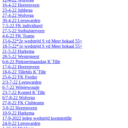
16-4-22 Heerenveen
23-4-22 Jubbega
27-4-22 Wolvega
30-4-22 Leeuwarden
7-5-22 FK individueel
27-5-22 Surhuisterveen
4-6-22 FK Teams
15-6-22*2e wedstrijd S vd Meer bokaal 55+
18-5-22*1e wedstrijd S vd Meer bokaal 55+
21-5-22 Harkema
28-5-22 Westergeest
6-6-22 Pinkstermaandag K`Tille
17-6-22 Heerenveen
18-6-22 Tillehûs K`Tille
25-6-22 FK Feeder
2/3-7-22 Leeuwarden
6-7-22 Wijnjewoude
23-7-22 Koppel K`Tille
6/7-8-22 Wolvega
27-8-22 FK Clubteams
3-9-22 Heerenveen
10-9-22 Harkema
17-9-2022 leden wedstrijd kootstertille
24-9-22 Leeuwarden