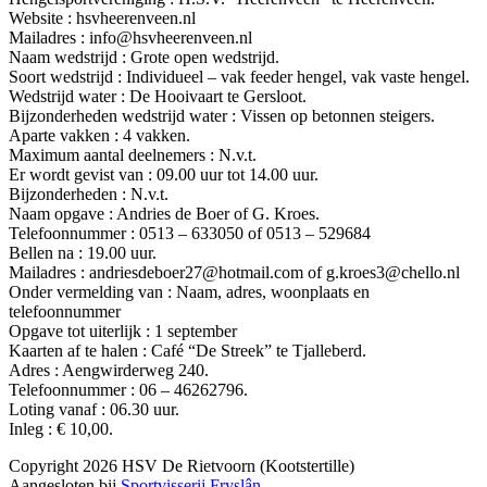
Website : hsvheerenveen.nl
Mailadres : info@hsvheerenveen.nl
Naam wedstrijd : Grote open wedstrijd.
Soort wedstrijd : Individueel – vak feeder hengel, vak vaste hengel.
Wedstrijd water : De Hooivaart te Gersloot.
Bijzonderheden wedstrijd water : Vissen op betonnen steigers.
Aparte vakken : 4 vakken.
Maximum aantal deelnemers : N.v.t.
Er wordt gevist van : 09.00 uur tot 14.00 uur.
Bijzonderheden : N.v.t.
Naam opgave : Andries de Boer of G. Kroes.
Telefoonnummer : 0513 – 633050 of 0513 – 529684
Bellen na : 19.00 uur.
Mailadres : andriesdeboer27@hotmail.com of g.kroes3@chello.nl
Onder vermelding van : Naam, adres, woonplaats en
telefoonnummer
Opgave tot uiterlijk : 1 september
Kaarten af te halen : Café “De Streek” te Tjalleberd.
Adres : Aengwirderweg 240.
Telefoonnummer : 06 – 46262796.
Loting vanaf : 06.30 uur.
Inleg : € 10,00.
Copyright 2026 HSV De Rietvoorn (Kootstertille)
Aangesloten bij
Sportvisserij Fryslân