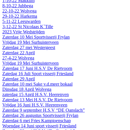
1-10-22 Makkum
8-10-22 Jubbega
22-10-22 Wolvega
29-10-22 Harkema
5-11-22 Leeuwarden
3-12-22 St Nicolaas K`Tille
2023 Vrije Wedstrijden
Zaterdag 10 Mei Sportvisserij Frylan
Vrijdag 19 Mei Surhuisterveen
Zaterdag 27 mei Westergeest
Zaterdag 22 April
27-4-22 Wolvega
Vrijdag 19 Mei Surhuisterveen
Zaterdag 17 Juni H.S.V De Rietvoorn
Zatedag 16 Juli Sport visserij Friesland
Zaterdag 29 April
Zaterdag 10 mei Sake v.d.meer bokaal
Dinsdag 18 April Wolvega
zaterdag 15 April H.S.V. Heerenven
Zaterdag 13 Mei H.S.V. De Rietvoorn
Vrijdag 16 Juni H.S.V. Heerenveen
Zaterdag 9 september H.S.V “DE Oanslach”
Zaterdag 26 augustus Sportvisserij Frylan
Zaterdag 6 mei Fries Kampioenschap
Woendag 14 Juni sport visserij Friesland