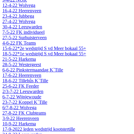
12-4-22 Wolvega
16-4-22 Heerenveen
23-4-22 Jubbega
27-4-22 Wolvega
30-4-22 Leeuwarden
7-5-22 FK individueel
27-5-22 Surhuisterveen
4-6-22 FK Teams
15-6-22*2e wedstrijd S vd Meer bokaal 55+
18-5-22*1e wedstrijd S vd Meer bokaal 55+
21-5-22 Harkema
28-5-22 Westergeest
6-6-22 Pinkstermaandag K`Tille
17-6-22 Heerenveen
18-6-22 Tillehûs K`Tille
25-6-22 FK Feeder
2/3-7-22 Leeuwarden
6-7-22 Wijnjewoude
23-7-22 Koppel K`Tille
6/7-8-22 Wolvega
27-8-22 FK Clubteams
3-9-22 Heerenveen
10-9-22 Harkema
17-9-2022 leden wedstrijd kootstertille