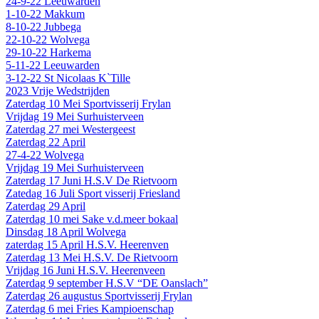
24-9-22 Leeuwarden
1-10-22 Makkum
8-10-22 Jubbega
22-10-22 Wolvega
29-10-22 Harkema
5-11-22 Leeuwarden
3-12-22 St Nicolaas K`Tille
2023 Vrije Wedstrijden
Zaterdag 10 Mei Sportvisserij Frylan
Vrijdag 19 Mei Surhuisterveen
Zaterdag 27 mei Westergeest
Zaterdag 22 April
27-4-22 Wolvega
Vrijdag 19 Mei Surhuisterveen
Zaterdag 17 Juni H.S.V De Rietvoorn
Zatedag 16 Juli Sport visserij Friesland
Zaterdag 29 April
Zaterdag 10 mei Sake v.d.meer bokaal
Dinsdag 18 April Wolvega
zaterdag 15 April H.S.V. Heerenven
Zaterdag 13 Mei H.S.V. De Rietvoorn
Vrijdag 16 Juni H.S.V. Heerenveen
Zaterdag 9 september H.S.V “DE Oanslach”
Zaterdag 26 augustus Sportvisserij Frylan
Zaterdag 6 mei Fries Kampioenschap