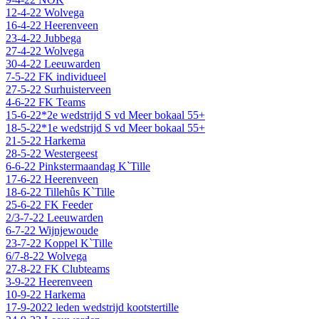
12-4-22 Wolvega
16-4-22 Heerenveen
23-4-22 Jubbega
27-4-22 Wolvega
30-4-22 Leeuwarden
7-5-22 FK individueel
27-5-22 Surhuisterveen
4-6-22 FK Teams
15-6-22*2e wedstrijd S vd Meer bokaal 55+
18-5-22*1e wedstrijd S vd Meer bokaal 55+
21-5-22 Harkema
28-5-22 Westergeest
6-6-22 Pinkstermaandag K`Tille
17-6-22 Heerenveen
18-6-22 Tillehûs K`Tille
25-6-22 FK Feeder
2/3-7-22 Leeuwarden
6-7-22 Wijnjewoude
23-7-22 Koppel K`Tille
6/7-8-22 Wolvega
27-8-22 FK Clubteams
3-9-22 Heerenveen
10-9-22 Harkema
17-9-2022 leden wedstrijd kootstertille