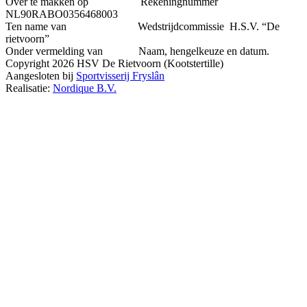
Over te makken op Rekeningnummer
NL90RABO0356468003
Ten name van Wedstrijdcommissie H.S.V. “De
rietvoorn”
Onder vermelding van Naam, hengelkeuze en datum.
Copyright 2026 HSV De Rietvoorn (Kootstertille)
Aangesloten bij
Sportvisserij Fryslân
Realisatie:
Nordique B.V.