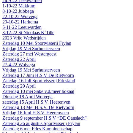
24-9-22 Leeuwarden
1-10-22 Makkum
8-10-22 Jubbega
22-10-22 Wolvega
29-10-22 Harkema
5-11-22 Leeuwarden
3-12-22 St Nicolaas K`Tille
2023 Vrije Wedstrijden
Zaterdag 10 Mei Sportvisserij Frylan
Vrijdag 19 Mei Surhuisterveen
Zaterdag 27 mei Westergeest
Zaterdag 22 April
27-4-22 Wolvega
Vrijdag 19 Mei Surhuisterveen
Zaterdag 17 Juni H.S.V De Rietvoorn
Zatedag 16 Juli Sport visserij Friesland
Zaterdag 29 April
Zaterdag 10 mei Sake v.d.meer bokaal
Dinsdag 18 April Wolvega
zaterdag 15 April H.S.V. Heerenven
Zaterdag 13 Mei H.S.V. De Rietvoorn
Vrijdag 16 Juni H.S.V. Heerenveen
Zaterdag 9 september H.S.V “DE Oanslach”
Zaterdag 26 augustus Sportvisserij Frylan
Zaterdag 6 mei Fries Kampioenschap