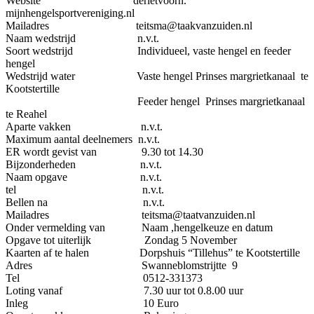
Website derietvoorn.
mijnhengelsportvereniging.nl
Mailadres teitsma@taakvanzuiden.nl
Naam wedstrijd n.v.t.
Soort wedstrijd Individueel, vaste hengel en feeder
hengel
Wedstrijd water Vaste hengel Prinses margrietkanaal te
Kootstertille
Feeder hengel Prinses margrietkanaal
te Reahel
Aparte vakken n.v.t.
Maximum aantal deelnemers n.v.t.
ER wordt gevist van 9.30 tot 14.30
Bijzonderheden n.v.t.
Naam opgave n.v.t.
tel n.v.t.
Bellen na n.v.t.
Mailadres teitsma@taatvanzuiden.nl
Onder vermelding van Naam ,hengelkeuze en datum
Opgave tot uiterlijk Zondag 5 November
Kaarten af te halen Dorpshuis “Tillehus” te Kootstertille
Adres Swanneblomstrijtte 9
Tel 0512-331373
Loting vanaf 7.30 uur tot 0.8.00 uur
Inleg 10 Euro