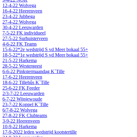
12-4-22 Wolvega
16-4-22 Heerenveen
23-4-22 Jubbega
27-4-22 Wolvega
30-4-22 Leeuwarden
7-5-22 FK individueel
27-5-22 Surhuisterveen
4-6-22 FK Teams
15-6-22*2e wedstrijd S vd Meer bokaal 55+
18-5-22*1e wedstrijd S vd Meer bokaal 55+
21-5-22 Harkema
28-5-22 Westergeest
6-6-22 Pinkstermaandag K`Tille
17-6-22 Heerenveen
18-6-22 Tillehûs K`Tille
25-6-22 FK Feeder
2/3-7-22 Leeuwarden
6-7-22 Wijnjewoude
23-7-22 Koppel K`Tille
6/7-8-22 Wolvega
27-8-22 FK Clubteams
3-9-22 Heerenveen
10-9-22 Harkema
17-9-2022 leden wedstrijd kootstertille