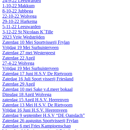
24-9-22 Leeuwarden
1-10-22 Makkum
8-10-22 Jubbega
22-10-22 Wolvega
29-10-22 Harkema
5-11-22 Leeuwarden
3-12-22 St Nicolaas K`Tille
2023 Vrije Wedstrijden
Zaterdag 10 Mei Sportvisserij Frylan
Vrijdag 19 Mei Surhuisterveen
Zaterdag 27 mei Westergeest
Zaterdag 22 April
27-4-22 Wolvega
Vrijdag 19 Mei Surhuisterveen
Zaterdag 17 Juni H.S.V De Rietvoorn
Zatedag 16 Juli Sport visserij Friesland
Zaterdag 29 April
Zaterdag 10 mei Sake v.d.meer bokaal
Dinsdag 18 April Wolvega
zaterdag 15 April H.S.V. Heerenven
Zaterdag 13 Mei H.S.V. De Rietvoorn
Vrijdag 16 Juni H.S.V. Heerenveen
Zaterdag 9 september H.S.V “DE Oanslach”
Zaterdag 26 augustus Sportvisserij Frylan
Zaterdag 6 mei Fries Kampioenschap