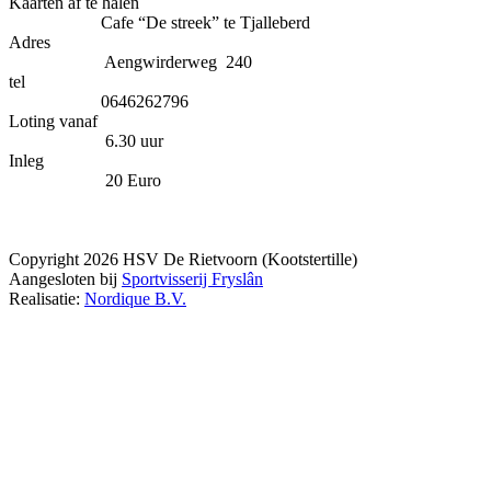
Kaarten af te halen
Cafe “De streek” te Tjalleberd
Adres
Aengwirderweg 240
tel
0646262796
Loting vanaf
6.30 uur
Inleg
20 Euro
Copyright 2026 HSV De Rietvoorn (Kootstertille)
Aangesloten bij
Sportvisserij Fryslân
Realisatie:
Nordique B.V.