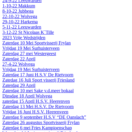
24-9-22 Leeuwarden
1-10-22 Makkum
8-10-22 Jubbega
22-10-22 Wolvega
29-10-22 Harkema
5-11-22 Leeuwarden
3-12-22 St Nicolaas K`Tille
2023 Vrije Wedstrijden
Zaterdag 10 Mei Sportvisserij Frylan
Vrijdag 19 Mei Surhuisterveen
Zaterdag 27 mei Westergeest
Zaterdag 22 April
27-4-22 Wolvega
Vrijdag 19 Mei Surhuisterveen
Zaterdag 17 Juni H.S.V De Rietvoorn
Zatedag 16 Juli Sport visserij Friesland
Zaterdag 29 April
Zaterdag 10 mei Sake v.d.meer bokaal
Dinsdag 18 April Wolvega
zaterdag 15 April H.S.V. Heerenven
Zaterdag 13 Mei H.S.V. De Rietvoorn
Vrijdag 16 Juni H.S.V. Heerenveen
Zaterdag 9 september H.S.V “DE Oanslach”
Zaterdag 26 augustus Sportvisserij Frylan
Zaterdag 6 mei Fries Kampioenschap