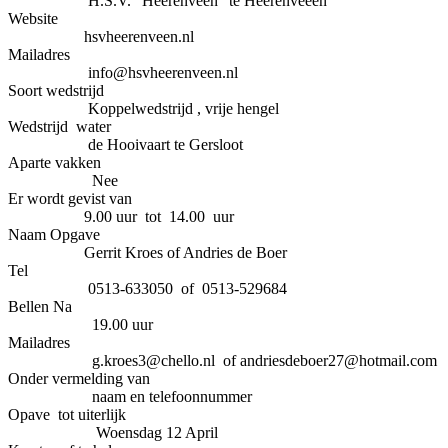
H.S.V. “Heerenveen” te Heerenveeen
Website
hsvheerenveen.nl
Mailadres
info@hsvheerenveen.nl
Soort wedstrijd
Koppelwedstrijd , vrije hengel
Wedstrijd water
de Hooivaart te Gersloot
Aparte vakken
Nee
Er wordt gevist van
9.00 uur tot 14.00 uur
Naam Opgave
Gerrit Kroes of Andries de Boer
Tel
0513-633050 of 0513-529684
Bellen Na
19.00 uur
Mailadres
g.kroes3@chello.nl of andriesdeboer27@hotmail.com
Onder vermelding van
naam en telefoonnummer
Opave tot uiterlijk
Woensdag 12 April