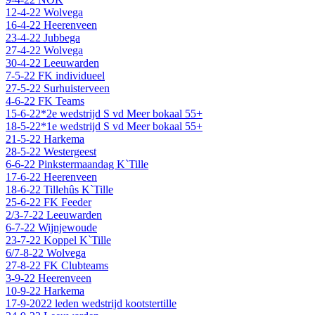
12-4-22 Wolvega
16-4-22 Heerenveen
23-4-22 Jubbega
27-4-22 Wolvega
30-4-22 Leeuwarden
7-5-22 FK individueel
27-5-22 Surhuisterveen
4-6-22 FK Teams
15-6-22*2e wedstrijd S vd Meer bokaal 55+
18-5-22*1e wedstrijd S vd Meer bokaal 55+
21-5-22 Harkema
28-5-22 Westergeest
6-6-22 Pinkstermaandag K`Tille
17-6-22 Heerenveen
18-6-22 Tillehûs K`Tille
25-6-22 FK Feeder
2/3-7-22 Leeuwarden
6-7-22 Wijnjewoude
23-7-22 Koppel K`Tille
6/7-8-22 Wolvega
27-8-22 FK Clubteams
3-9-22 Heerenveen
10-9-22 Harkema
17-9-2022 leden wedstrijd kootstertille