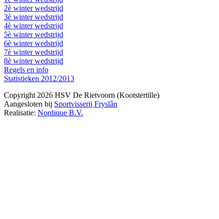
2è winter wedstrijd
3è winter wedstrijd
4è winter wedstrijd
5è winter wedstrijd
6è winter wedstrijd
7è winter wedstrijd
8è winter wedstrijd
Regels en info
Statistieken 2012/2013
Copyright 2026 HSV De Rietvoorn (Kootstertille)
Aangesloten bij
Sportvisserij Fryslân
Realisatie:
Nordique B.V.