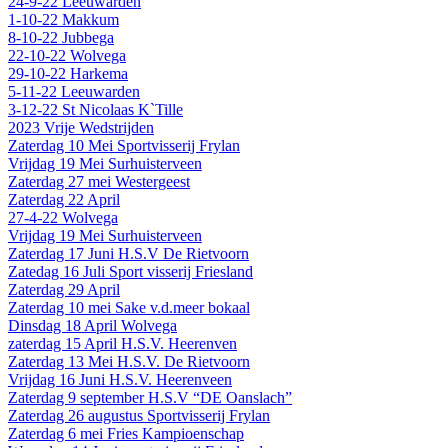
24-9-22 Leeuwarden
1-10-22 Makkum
8-10-22 Jubbega
22-10-22 Wolvega
29-10-22 Harkema
5-11-22 Leeuwarden
3-12-22 St Nicolaas K`Tille
2023 Vrije Wedstrijden
Zaterdag 10 Mei Sportvisserij Frylan
Vrijdag 19 Mei Surhuisterveen
Zaterdag 27 mei Westergeest
Zaterdag 22 April
27-4-22 Wolvega
Vrijdag 19 Mei Surhuisterveen
Zaterdag 17 Juni H.S.V De Rietvoorn
Zatedag 16 Juli Sport visserij Friesland
Zaterdag 29 April
Zaterdag 10 mei Sake v.d.meer bokaal
Dinsdag 18 April Wolvega
zaterdag 15 April H.S.V. Heerenven
Zaterdag 13 Mei H.S.V. De Rietvoorn
Vrijdag 16 Juni H.S.V. Heerenveen
Zaterdag 9 september H.S.V “DE Oanslach”
Zaterdag 26 augustus Sportvisserij Frylan
Zaterdag 6 mei Fries Kampioenschap