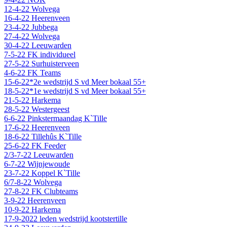
12-4-22 Wolvega
16-4-22 Heerenveen
23-4-22 Jubbega
27-4-22 Wolvega
30-4-22 Leeuwarden
7-5-22 FK individueel
27-5-22 Surhuisterveen
4-6-22 FK Teams
15-6-22*2e wedstrijd S vd Meer bokaal 55+
18-5-22*1e wedstrijd S vd Meer bokaal 55+
21-5-22 Harkema
28-5-22 Westergeest
6-6-22 Pinkstermaandag K`Tille
17-6-22 Heerenveen
18-6-22 Tillehûs K`Tille
25-6-22 FK Feeder
2/3-7-22 Leeuwarden
6-7-22 Wijnjewoude
23-7-22 Koppel K`Tille
6/7-8-22 Wolvega
27-8-22 FK Clubteams
3-9-22 Heerenveen
10-9-22 Harkema
17-9-2022 leden wedstrijd kootstertille